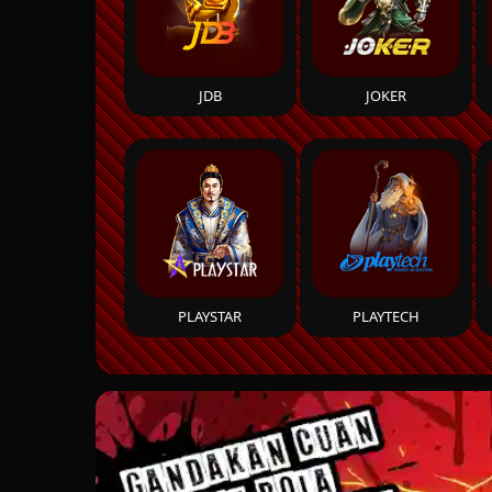
JDB
JOKER
PLAYSTAR
PLAYTECH