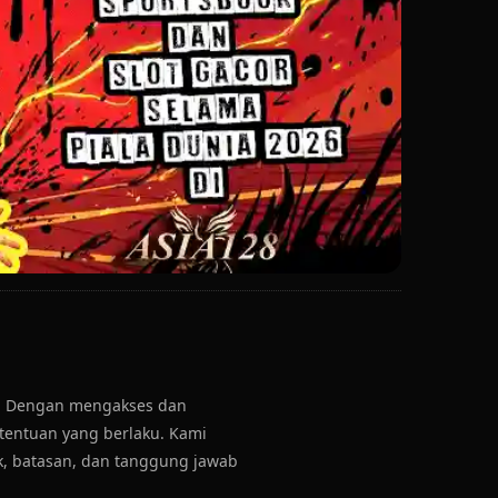
. Dengan mengakses dan
tentuan yang berlaku. Kami
, batasan, dan tanggung jawab