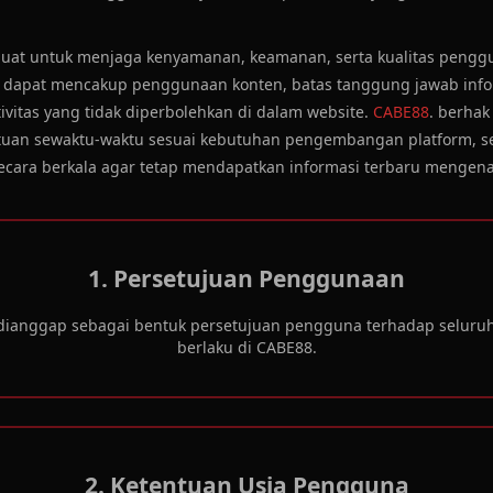
ibuat untuk menjaga kenyamanan, keamanan, serta kualitas pengg
dapat mencakup penggunaan konten, batas tanggung jawab infor
tivitas yang tidak diperbolehkan di dalam website.
CABE88
. berha
ntuan sewaktu-waktu sesuai kebutuhan pengembangan platform, 
ecara berkala agar tetap mendapatkan informasi terbaru mengen
1. Persetujuan Penggunaan
i dianggap sebagai bentuk persetujuan pengguna terhadap seluru
berlaku di CABE88.
2. Ketentuan Usia Pengguna