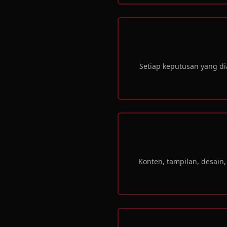
Setiap keputusan yang d
Konten, tampilan, desain,