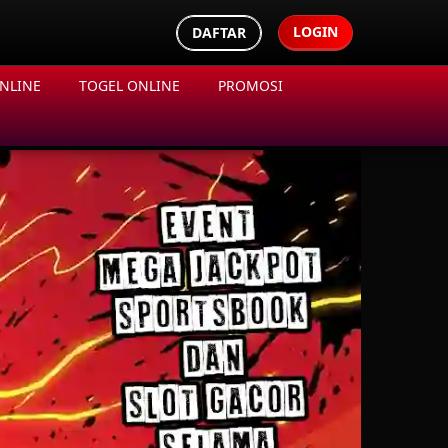
LOGIN
DAFTAR
NLINE
TOGEL ONLINE
PROMOSI