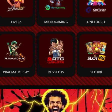
LIVE22
MICROGAMING
ONETOUCH
PRAGMATIC PLAY
RTG SLOTS
SLOT88