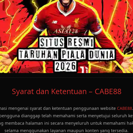
Syarat dan Ketentuan – CABE88
ormasi mengenai syarat dan ketentuan penggunaan website
CABE88
pengguna dianggap telah memahami serta menyetujui seluruh ke
g membaca halaman ini secara menyeluruh untuk memahami hak
selama menggunakan layanan maupun konten yang tersedia.