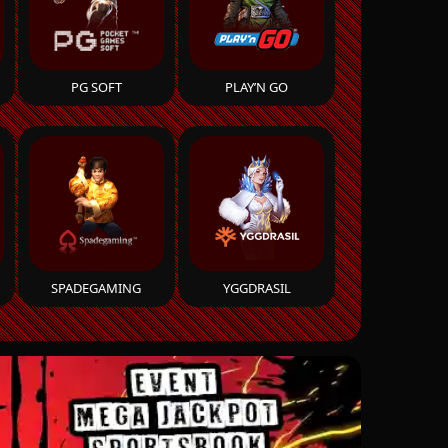
PG SOFT
PLAY’N GO
SPADEGAMING
YGGDRASIL