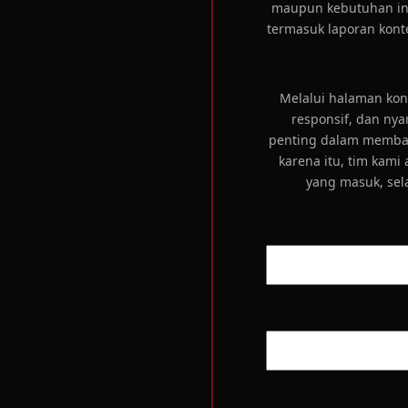
maupun kebutuhan info
termasuk laporan kont
Melalui halaman kont
responsif, dan ny
penting dalam memban
karena itu, tim kam
yang masuk, sel