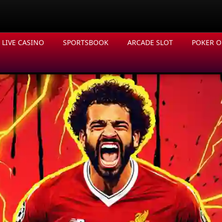
LIVE CASINO
SPORTSBOOK
ARCADE SLOT
POKER O