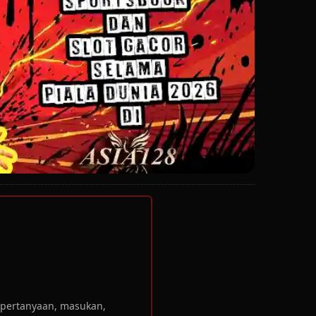
pertanyaan, masukan,