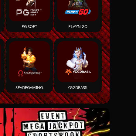
PG SOFT
PLAY’N GO
SPADEGAMING
YGGDRASIL