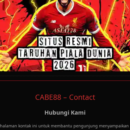
CABE88 – Contact
Hubungi Kami
halaman kontak ini untuk membantu pengunjung menyampaikan 