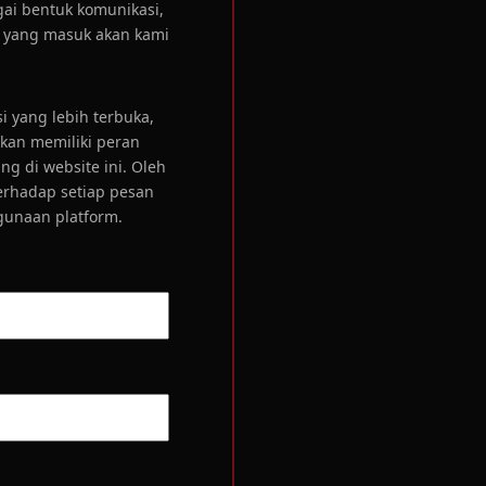
gai bentuk komunikasi,
n yang masuk akan kami
yang lebih terbuka,
kan memiliki peran
 di website ini. Oleh
erhadap setiap pesan
gunaan platform.