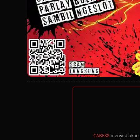
CABE88
menyediakan 