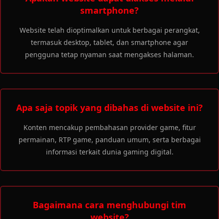
smartphone?
Website telah dioptimalkan untuk berbagai perangkat,
termasuk desktop, tablet, dan smartphone agar
pengguna tetap nyaman saat mengakses halaman.
Apa saja topik yang dibahas di website ini?
Konten mencakup pembahasan provider game, fitur
permainan, RTP game, panduan umum, serta berbagai
informasi terkait dunia gaming digital.
Bagaimana cara menghubungi tim
website?