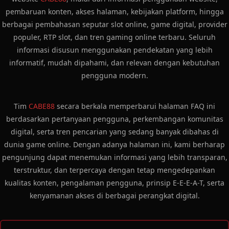
pembaruan konten, akses halaman, kebijakan platform, hingga
berbagai pembahasan seputar slot online, game digital, provider
populer, RTP slot, dan tren gaming online terbaru. Seluruh
informasi disusun menggunakan pendekatan yang lebih
informatif, mudah dipahami, dan relevan dengan kebutuhan
pengguna modern.
Tim
CABE88
secara berkala memperbarui halaman FAQ ini
berdasarkan pertanyaan pengguna, perkembangan komunitas
digital, serta tren pencarian yang sedang banyak dibahas di
dunia game online. Dengan adanya halaman ini, kami berharap
pengunjung dapat menemukan informasi yang lebih transparan,
terstruktur, dan terpercaya dengan tetap mengedepankan
kualitas konten, pengalaman pengguna, prinsip E-E-E-A-T, serta
kenyamanan akses di berbagai perangkat digital.