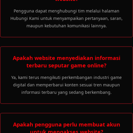
Pengguna dapat menghubungi tim melalui halaman
Hubungi Kami untuk menyampaikan pertanyaan, saran,
maupun kebutuhan komunikasi lainnya.
Apakah website menyediakan informasi
terbaru seputar game online?
Ya, kami terus mengikuti perkembangan industri game
digital dan memperbarui konten sesuai tren maupun
informasi terbaru yang sedang berkembang.
Apakah pengguna perlu membuat akun
untuk mengakses website?